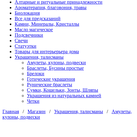
Алтарные и ритуальные принадлежности
Ароматерапия, благовония, травы
Биолокация
Все для предсказаний
Камни, Минералы, Кристаллы
Масло магическое
Подсвечники
Свечи
Статуэтки
Товары для интерьерьера дома
Украшения, талисманы
Амулеты, кулоны, подвески
Браслеты, Бусины простые
Брелоки
Готические украшения
Рунические браслеты
Сумки, Кошельки, Зонты, Шляпы
Украшения из натуральных камней
Четки
Главная
/
Магазин
/
Украшения, талисманы
/
Амулеты,
кулоны, подвески