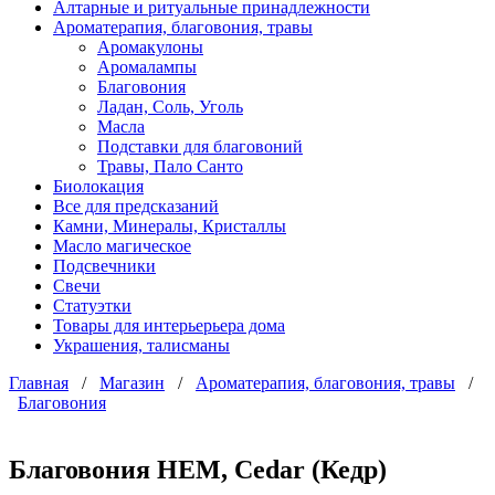
Алтарные и ритуальные принадлежности
Ароматерапия, благовония, травы
Аромакулоны
Аромалампы
Благовония
Ладан, Соль, Уголь
Масла
Подставки для благовоний
Травы, Пало Санто
Биолокация
Все для предсказаний
Камни, Минералы, Кристаллы
Масло магическое
Подсвечники
Свечи
Статуэтки
Товары для интерьерьера дома
Украшения, талисманы
Главная
/
Магазин
/
Ароматерапия, благовония, травы
/
Благовония
Благовония HEM, Cedar (Кедр)