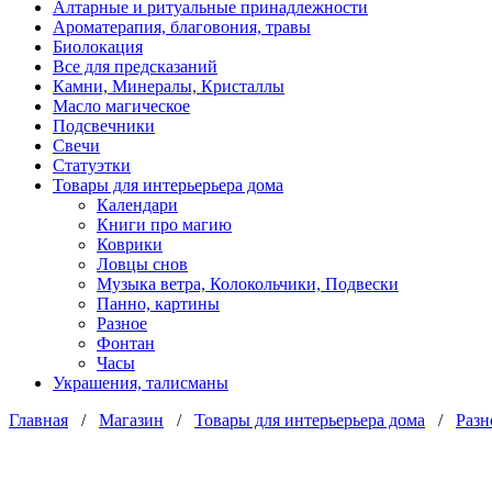
Алтарные и ритуальные принадлежности
Ароматерапия, благовония, травы
Биолокация
Все для предсказаний
Камни, Минералы, Кристаллы
Масло магическое
Подсвечники
Свечи
Статуэтки
Товары для интерьерьера дома
Календари
Книги про магию
Коврики
Ловцы снов
Музыка ветра, Колокольчики, Подвески
Панно, картины
Разное
Фонтан
Часы
Украшения, талисманы
Главная
/
Магазин
/
Товары для интерьерьера дома
/
Разн