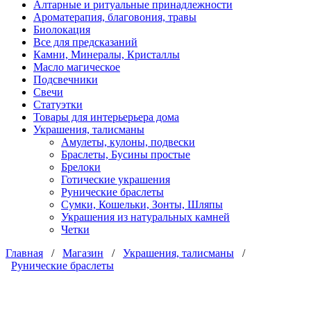
Алтарные и ритуальные принадлежности
Ароматерапия, благовония, травы
Биолокация
Все для предсказаний
Камни, Минералы, Кристаллы
Масло магическое
Подсвечники
Свечи
Статуэтки
Товары для интерьерьера дома
Украшения, талисманы
Амулеты, кулоны, подвески
Браслеты, Бусины простые
Брелоки
Готические украшения
Рунические браслеты
Сумки, Кошельки, Зонты, Шляпы
Украшения из натуральных камней
Четки
Главная
/
Магазин
/
Украшения, талисманы
/
Рунические браслеты